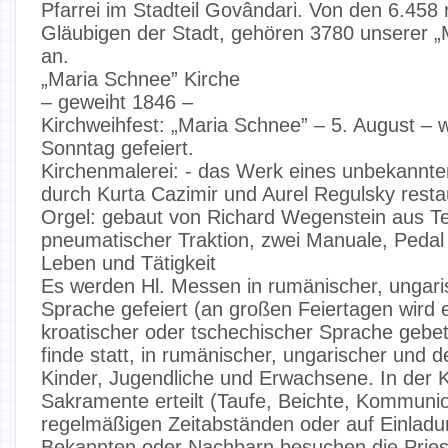
Pfarrei im Stadteil Govândari. Von den 6.458
Gläubigen der Stadt, gehören 3780 unserer „
an.
„Maria Schnee” Kirche
– geweiht 1846 –
Kirchweihfest: „Maria Schnee” – 5. August –
Sonntag gefeiert.
Kirchenmalerei: - das Werk eines unbekannt
durch Kurta Cazimir und Aurel Regulsky restau
Orgel: gebaut von Richard Wegenstein aus T
pneumatischer Traktion, zwei Manuale, Pedal
Leben und Tätigkeit
Es werden Hl. Messen in rumänischer, ungari
Sprache gefeiert (an großen Feiertagen wird e
kroatischer oder tschechischer Sprache gebet
finde statt, in rumänischer, ungarischer und 
Kinder, Jugendliche und Erwachsene. In der 
Sakramente erteilt (Taufe, Beichte, Kommunio
regelmäßigen Zeitabständen oder auf Einladu
Bekannten oder Nachbarn besuchen die Priest