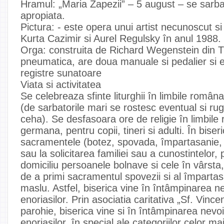
Hramul: „Maria Zapezii” – 5 august – se sarb
apropiata.
Pictura: - este opera unui artist necunoscut si
Kurta Cazimir si Aurel Regulsky în anul 1988.
Orga: construita de Richard Wegenstein din T
pneumatica, are doua manuale si pedalier si e
registre sunatoare
Viata si activitatea
Se celebreaza sfinte liturghii în limbile româ
(de sarbatorile mari se rostesc eventual si ru
ceha). Se desfasoara ore de religie în limbil
germana, pentru copii, tineri si adulti. În bise
sacramentele (botez, spovada, împartasanie, m
sau la solicitarea familiei sau a cunostintelor, p
domiciliu persoanele bolnave si cele în vârsta, 
de a primi sacramentul spovezii si al împartasa
maslu. Astfel, biserica vine în întâmpinarea nev
enoriasilor. Prin asociatia caritativa „Sf. Vinc
parohie, biserica vine si în întâmpinarea nevo
enoriasilor, în special ale categoriilor celor ma