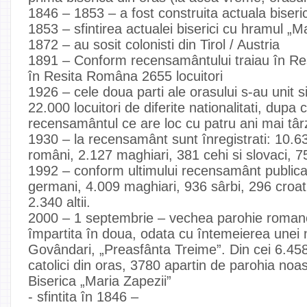
1846 – 1853 – a fost construita actuala biseri
1853 – sfintirea actualei biserici cu hramul „M
1872 – au sosit colonisti din Tirol / Austria
1891 – Conform recensamântului traiau în Re
în Resita Româna 2655 locuitori
1926 – cele doua parti ale orasului s-au unit 
22.000 locuitori de diferite nationalitati, dupa
recensamântul ce are loc cu patru ani mai târ
1930 – la recensamânt sunt înregistrati: 10.
români, 2.127 maghiari, 381 cehi si slovaci, 75 s
1992 – conform ultimului recensamânt publica
germani, 4.009 maghiari, 936 sârbi, 296 croati
2.340 altii.
2000 – 1 septembrie – vechea parohie romano
împartita în doua, odata cu întemeierea unei no
Govândari, „Preasfânta Treime”. Din cei 6.45
catolici din oras, 3780 apartin de parohia noas
Biserica „Maria Zapezii”
- sfintita în 1846 –