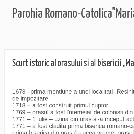
Parohia Romano-Catolica"Mari
Scurt istoric al orasului si al bisericii „M
1673 –prima mentiune a unei localitati „Resinit
de impozitare
1718 – a fost construit primul cuptor
1769 – orasul a fost întemeiat de colonisti din
1771 – 1 iulie – uzina din oras si-a început act
1771 – a fost cladita prima biserica romano-ca
prima biserica din oras (la acea vreme, orasul